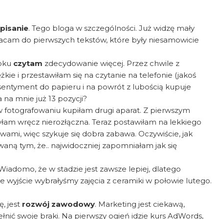
 pisanie
. Tego bloga w szczególności. Już widzę mały
wracam do pierwszych tekstów, które były niesamowicie
roku
czytam
zdecydowanie więcej. Przez chwile z
ężkie i przestawiłam się na czytanie na telefonie (jakoś
sentyment do papieru i na powrót z lubością kupuje
na mnie już 13 pozycji?
w fotografowaniu kupiłam drugi aparat. Z pierwszym
yłam wręcz nierozłączna. Teraz postawiłam na lekkiego
mi, więc szykuje się dobra zabawa. Oczywiście, jak
ą tym, że.. najwidoczniej zapomniałam jak się
iadomo, że w stadzie jest zawsze lepiej, dlatego
 wyjście wybrałyśmy zajęcia z ceramiki w połowie lutego.
, jest
rozwój zawodowy
. Marketing jest ciekawą,
łnić swoje braki. Na pierwszy ogień idzie kurs AdWords,