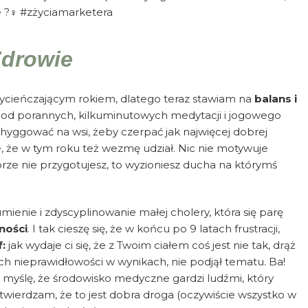
 ?‍♀️ #zżyciamarketera
drowie
 wycieńczającym rokiem, dlatego teraz stawiam na
balans i
 od porannych, kilkuminutowych medytacji i jogowego
 hyggować na wsi, żeby czerpać jak najwięcej dobrej
yle, że w tym roku też wezmę udział. Nic nie motywuje
dobrze nie przygotujesz, to wyzioniesz ducha na którymś
enie i zdyscyplinowanie małej cholery, która się parę
ności
. I tak cieszę się, że w końcu po 9 latach frustracji,
f:
jak wydaje ci się, że z Twoim ciałem coś jest nie tak, drąż
ich nieprawidłowości w wynikach, nie podjął tematu. Ba!
k myślę, że środowisko medyczne gardzi ludźmi, który
stwierdzam, że to jest dobra droga (oczywiście wszystko w