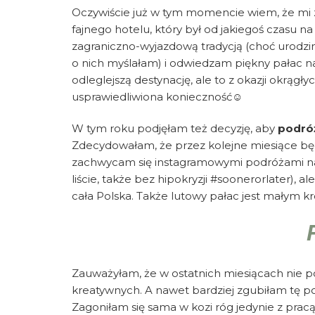
Oczywiście już w tym momencie wiem, że mi z 
fajnego hotelu, który był od jakiegoś czasu na
zagraniczno-wyjazdową tradycją (choć urodzi
o nich myślałam) i odwiedzam piękny pałac 
odleglejszą destynację, ale to z okazji okrąg
usprawiedliwiona konieczność☺️
W tym roku podjęłam też decyzję, aby
podróż
Zdecydowałam, że przez kolejne miesiące będę
zachwycam się instagramowymi podróżami na 
liście, także bez hipokryzji #soonerorlater), 
cała Polska. Także lutowy pałac jest małym kr
Zauważyłam, że w ostatnich miesiącach nie 
kreatywnych. A nawet bardziej zgubiłam tę po
Zagoniłam się sama w kozi róg jedynie z prac