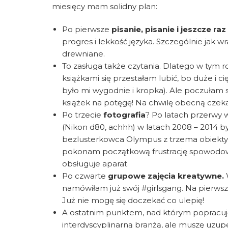
miesięcy mam solidny plan:
Po pierwsze
pisanie, pisanie i jeszcze raz
progres i lekkość języka. Szczególnie jak 
drewniane.
To zasługa także czytania. Dlatego w tym 
książkami się przestałam lubić, bo duże i ci
było mi wygodnie i kropka). Ale poczułam 
książek na potęgę! Na chwilę obecną czeka 
Po trzecie
fotografia
? Po latach przerwy 
(Nikon d80, achhh) w latach 2008 – 2014 b
bezlusterkowca Olympus z trzema obiektywa
pokonam początkową frustrację spowodowan
obsługuje aparat.
Po czwarte
grupowe zajęcia kreatywne.
W
namówiłam już swój #girlsgang. Na pierwsze
Już nie mogę się doczekać co ulepię!
A ostatnim punktem, nad którym popracuję
interdyscyplinarną branżą, ale muszę uzupe