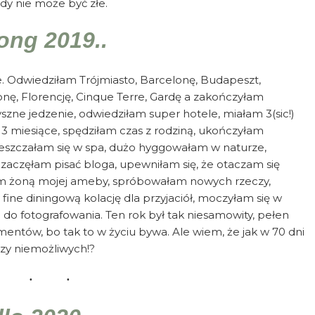
dy nie może być złe.
ong 2019..
ie. Odwiedziłam Trójmiasto, Barcelonę, Budapeszt,
onę, Florencję, Cinque Terre, Gardę a zakończyłam
e jedzenie, odwiedziłam super hotele, miałam 3(sic!)
3 miesiące, spędziłam czas z rodziną, ukończyłam
pieszczałam się w spa, dużo hyggowałam w naturze,
, zaczęłam pisać bloga, upewniłam się, że otaczam się
łam żoną mojej ameby, spróbowałam nowych rzeczy,
fine diningową kolację dla przyjaciół, moczyłam się w
do fotografowania. Ten rok był tak niesamowity, pełen
mentów, bo tak to w życiu bywa. Ale wiem, że jak w 70 dni
czy niemożliwych!?