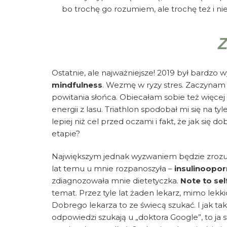
bo trochę go rozumiem, ale trochę też i nie
Z
Ostatnie, ale najważniejsze! 2019 był bardzo
mindfulness
. Wezmę w ryzy stres. Zaczynam
powitania słońca. Obiecałam sobie też więcej
energii z lasu. Triathlon spodobał mi się na t
lepiej niż cel przed oczami i fakt, że jak się 
etapie?
Największym jednak wyzwaniem będzie zrozumi
lat temu u mnie rozpanoszyła –
insulinoopor
zdiagnozowała mnie dietetyczka.
Note to sel
temat. Przez tyle lat żaden lekarz, mimo lekk
Dobrego lekarza to ze świecą szukać. I jak ta
odpowiedzi szukają u „doktora Google”, to ja 