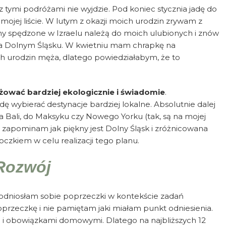
tymi podróżami nie wyjdzie. Pod koniec stycznia jadę do
 mojej liście. W lutym z okazji moich urodzin zrywam z
ny spędzone w Izraelu należą do moich ulubionych i znów
na Dolnym Śląsku. W kwietniu mam chrapkę na
łych urodzin męża, dlatego powiedziałabym, że to
ować bardziej ekologicznie i świadomie
.
 wybierać destynacje bardziej lokalne. Absolutnie dalej
Bali, do Maksyku czy Nowego Yorku (tak, są na mojej
ale zapominam jak piękny jest Dolny Śląsk i zróżnicowana
oczkiem w celu realizacji tego planu.
Rozwój
podniosłam sobie poprzeczki w kontekście zadań
przeczkę i nie pamiętam jaki miałam punkt odniesienia.
ą i obowiązkami domowymi. Dlatego na najbliższych 12