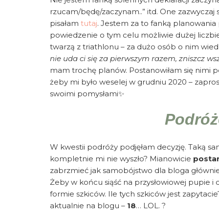
rzucam/będę/zaczynam..” itd. One zazwyczaj s
pisałam
tutaj
. Jestem za to fanką planowania 
powiedzenie o tym celu możliwie dużej liczbi
twarzą z triathlonu – za dużo osób o nim wie
nie uda ci się za pierwszym razem, zniszcz ws
mam trochę planów. Postanowiłam się nimi podz
żeby mi było weselej w grudniu 2020 – zaprosi
swoimi pomysłami✨
Podróż
W kwestii podróży podjęłam decyzję. Taką samą
kompletnie mi nie wyszło? Mianowicie
postan
zabrzmieć jak samobójstwo dla bloga głównie 
Żeby w końcu siąść na przysłowiowej pupie i
formie szkiców. Ile tych szkiców jest zapytaci
aktualnie na blogu –
18
… LOL. ?