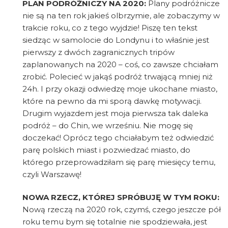
PLAN PODRÓŻNICZY NA 2020:
Plany podróżnicze
nie są na ten rok jakieś olbrzymie, ale zobaczymy w
trakcie roku, co z tego wyjdzie! Piszę ten tekst
siedząc w samolocie do Londynu i to właśnie jest
pierwszy z dwóch zagranicznych tripów
zaplanowanych na 2020 – coś, co zawsze chciałam
zrobić. Polecieć w jakąś podróż trwającą mniej niż
24h. I przy okazji odwiedzę moje ukochane miasto,
które na pewno da mi sporą dawkę motywacji.
Drugim wyjazdem jest moja pierwsza tak daleka
podróż – do Chin, we wrześniu. Nie mogę się
doczekać! Oprócz tego chciałabym też odwiedzić
parę polskich miast i pozwiedzać miasto, do
którego przeprowadziłam się parę miesięcy temu,
czyli Warszawę!
NOWA RZECZ, KTÓREJ SPRÓBUJĘ W TYM ROKU:
Nową rzeczą na 2020 rok, czymś, czego jeszcze pół
roku temu bym się totalnie nie spodziewała, jest