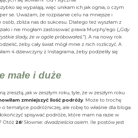
według
zybko się wypalają, więc unikam ich jak ognia, o czym
5
per se. Uważam, że rozpisanie celu na mniejsze i
dziewczyn
e osób, zbliża nas do sukcesu. Dlatego też wyszłam z
z
działo i nie mogłam zastosować prawa Murphy’ego („
Gdy
Instagrama
zystkie ślady, że w ogóle próbowałeś
.”). A na nowy rok
ielić, żeby cały świat mógł mnie z nich rozliczyć. A
łam 4 dziewczyny z Instagrama, żeby podzieliły się
e małe i duże
 zresztą, jak w zeszłym roku, tyle, że w zeszłym roku
owiłam zmniejszyć ilość podróży
. Może to trochę
o tematyce podróżniczej, ale robię to właśnie dla bloga.
 dokończyć spisywać podróże, które mam na razie w
e? Otóż
28
! Słownie:
dwadzieścia osiem
. Ile postów jest