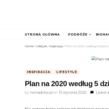
nomadchic.p
wrocławskie życie slow
STRONA GŁÓWNA
PODRÓŻE
BIOHA
Home
/
Lifestyle
/
Inspiracja
/
Plan na 2020 według 5 dziewc
INSPIRACJA
LIFESTYLE
Plan na 2020 według 5 dz
by
nomadchic.pl
on
13 stycznia 2020
Leave 
Nie jestem fanką solennych deklaracji zaczyna