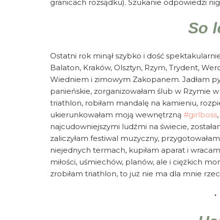
granicach rozsądku). Szukanie odpowiedzi nig
So l
Ostatni rok minął szybko i dość spektakularn
Balaton, Kraków, Olsztyn, Rzym, Trydent, Wer
Wiedniem i zimowym Zakopanem. Jadłam pyszn
panieńskie, zorganizowałam ślub w Rzymie w 
triathlon, robiłam mandalę na kamieniu, roz
ukierunkowałam moją wewnętrzną
#girlboss
najcudowniejszymi ludźmi na świecie, zosta
zaliczyłam festiwal muzyczny, przygotowałam 
niejednych termach, kupiłam aparat i wracam 
miłości, uśmiechów, planów, ale i ciężkich mo
zrobiłam triathlon, to już nie ma dla mnie rze