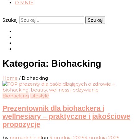
O MNIE
Szukaj:
Kategoria:
Biohacking
Home
/
Biohacking
Biohacking
Lifestyle
Prezentownik dla biohackera i
wellnesiary – praktyczne i jakościowe
propozycje
by
nomadchic.pl
on
4 grudnia 2025
4 grudnia 2025