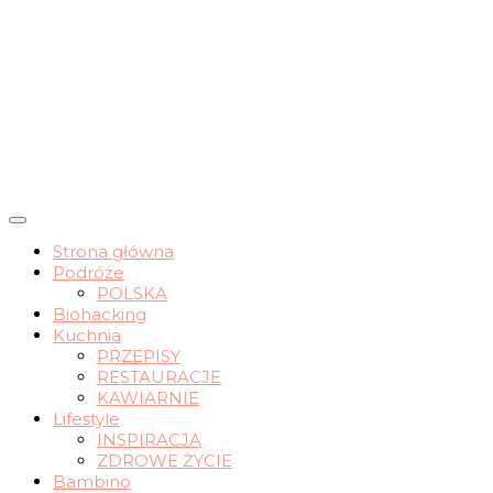
wrocławskie życie slow
Strona główna
Podróże
nomadchic.pl
POLSKA
Biohacking
Kuchnia
PRZEPISY
RESTAURACJE
KAWIARNIE
Lifestyle
INSPIRACJA
ZDROWE ŻYCIE
Bambino