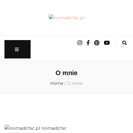
nomadchic.pl
wrocławskie życie slow
O mnie
Home
/
O mnie