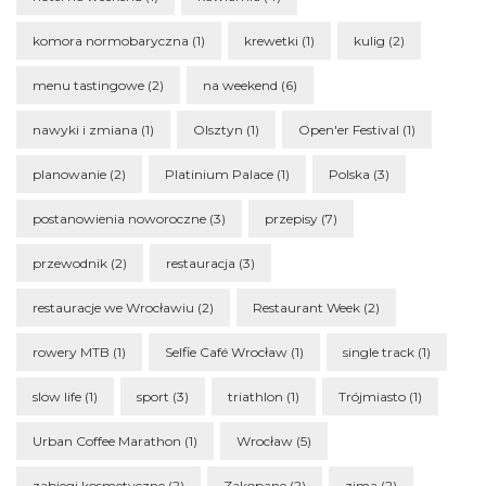
komora normobaryczna
(1)
krewetki
(1)
kulig
(2)
menu tastingowe
(2)
na weekend
(6)
nawyki i zmiana
(1)
Olsztyn
(1)
Open'er Festival
(1)
planowanie
(2)
Platinium Palace
(1)
Polska
(3)
postanowienia noworoczne
(3)
przepisy
(7)
przewodnik
(2)
restauracja
(3)
restauracje we Wrocławiu
(2)
Restaurant Week
(2)
rowery MTB
(1)
Selfie Café Wrocław
(1)
single track
(1)
slow life
(1)
sport
(3)
triathlon
(1)
Trójmiasto
(1)
Urban Coffee Marathon
(1)
Wrocław
(5)
zabiegi kosmetyczne
(2)
Zakopane
(2)
zima
(2)