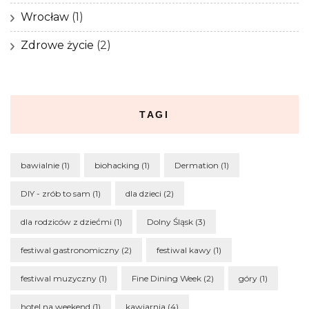
Wrocław
(1)
Zdrowe życie
(2)
TAGI
bawialnie
(1)
biohacking
(1)
Dermation
(1)
DIY - zrób to sam
(1)
dla dzieci
(2)
dla rodziców z dziećmi
(1)
Dolny Śląsk
(3)
festiwal gastronomiczny
(2)
festiwal kawy
(1)
festiwal muzyczny
(1)
Fine Dining Week
(2)
góry
(1)
hotel na weekend
(1)
kawiarnia
(4)