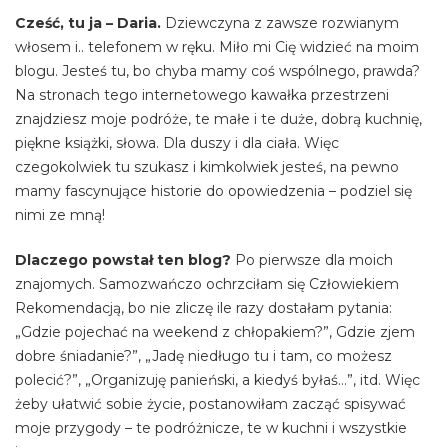
Cześć, tu ja – Daria.
Dziewczyna z zawsze rozwianym
włosem i.. telefonem w ręku. Miło mi Cię widzieć na moim
blogu. Jesteś tu, bo chyba mamy coś wspólnego, prawda?
Na stronach tego internetowego kawałka przestrzeni
znajdziesz moje podróże, te małe i te duże, dobrą kuchnię,
piękne książki, słowa. Dla duszy i dla ciała. Więc
czegokolwiek tu szukasz i kimkolwiek jesteś, na pewno
mamy fascynujące historie do opowiedzenia – podziel się
nimi ze mną!
Dlaczego powstał ten blog?
Po pierwsze dla moich
znajomych. Samozwańczo ochrzciłam się Człowiekiem
Rekomendacją, bo nie zliczę ile razy dostałam pytania:
„Gdzie pojechać na weekend z chłopakiem?”, Gdzie zjem
dobre śniadanie?”, „Jadę niedługo tu i tam, co możesz
polecić?”, „Organizuję panieński, a kiedyś byłaś…”, itd. Więc
żeby ułatwić sobie życie, postanowiłam zacząć spisywać
moje przygody – te podróżnicze, te w kuchni i wszystkie