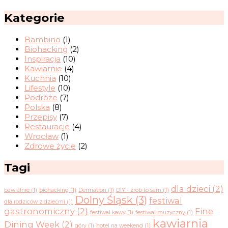
Kategorie
Bambino
(1)
Biohacking
(2)
Inspiracja
(10)
Kawiarnie
(4)
Kuchnia
(10)
Lifestyle
(10)
Podróże
(7)
Polska
(8)
Przepisy
(7)
Restauracje
(4)
Wrocław
(1)
Zdrowe życie
(2)
Tagi
dla dzieci
(2)
bawialnie
(1)
biohacking
(1)
Dermation
(1)
DIY - zrób to sam
(1)
Dolny Śląsk
(3)
festiwal
dla rodziców z dziećmi
(1)
gastronomiczny
(2)
Fine
festiwal kawy
(1)
festiwal muzyczny
(1)
kawiarnia
Dining Week
(2)
góry
(1)
hotel na weekend
(1)