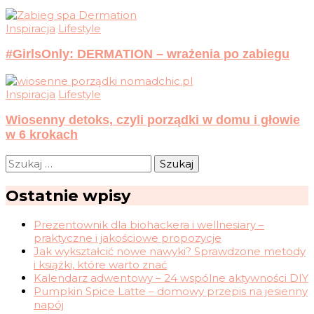
Inspiracja
Lifestyle
#GirlsOnly: DERMATION – wrażenia po zabiegu
Inspiracja
Lifestyle
Wiosenny detoks, czyli porządki w domu i głowie
w 6 krokach
Szukaj:
Ostatnie wpisy
Prezentownik dla biohackera i wellnesiary –
praktyczne i jakościowe propozycje
Jak wykształcić nowe nawyki? Sprawdzone metody
i książki, które warto znać
Kalendarz adwentowy – 24 wspólne aktywności DIY
Pumpkin Spice Latte – domowy przepis na jesienny
napój