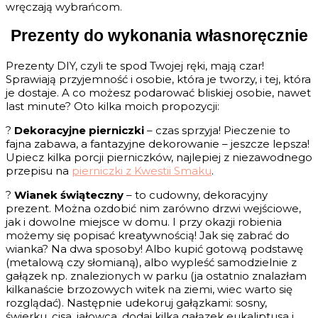
wręczają wybrańcom.
Prezenty do wykonania własnoręcznie
Prezenty DIY, czyli te spod Twojej ręki, mają czar!
Sprawiają przyjemność i osobie, która je tworzy, i tej, która
je dostaje. A co możesz podarować bliskiej osobie, nawet
last minute? Oto kilka moich propozycji:
?
Dekoracyjne pierniczki
– czas sprzyja! Pieczenie to
fajna zabawa, a fantazyjne dekorowanie – jeszcze lepsza!
Upiecz kilka porcji pierniczków, najlepiej z niezawodnego
przepisu na
pierniczki z Kwestii Smaku
.
?
Wianek świąteczny
– to cudowny, dekoracyjny
prezent. Można ozdobić nim zarówno drzwi wejściowe,
jak i dowolne miejsce w domu. I przy okazji robienia
możemy się popisać kreatywnością! Jak się zabrać do
wianka? Na dwa sposoby! Albo kupić gotową podstawę
(metalową czy słomianą), albo wypleść samodzielnie z
gałązek np. znalezionych w parku (ja ostatnio znalazłam
kilkanaście brzozowych witek na ziemi, wiec warto się
rozglądać). Następnie udekoruj gałązkami: sosny,
świerku, cisa, jałowca, dodaj kilka gałązek eukaliptusa i