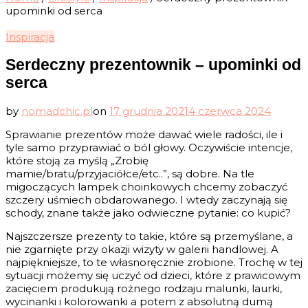
upominki od serca
Inspiracja
Serdeczny prezentownik – upominki od
serca
by
nomadchic.pl
on
17 grudnia 2021
4 czerwca 2024
Sprawianie prezentów może dawać wiele radości, ile i
tyle samo przyprawiać o ból głowy. Oczywiście intencje,
które stoją za myślą „Zrobię
mamie/bratu/przyjaciółce/etc..”, są dobre. Na tle
migoczących lampek choinkowych chcemy zobaczyć
szczery uśmiech obdarowanego. I wtedy zaczynają się
schody, znane także jako odwieczne pytanie: co kupić?
Najszczersze prezenty to takie, które są przemyślane, a
nie zgarnięte przy okazji wizyty w galerii handlowej. A
najpiękniejsze, to te własnoręcznie zrobione. Trochę w tej
sytuacji możemy się uczyć od dzieci, które z prawicowym
zacięciem produkują rożnego rodzaju malunki, laurki,
wycinanki i kolorowanki a potem z absolutną dumą