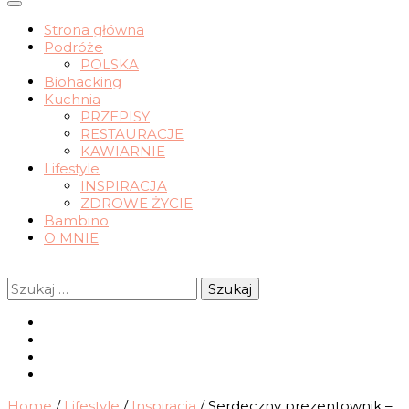
wrocławskie życie slow
Strona główna
Podróże
nomadchic.pl
POLSKA
Biohacking
Kuchnia
PRZEPISY
RESTAURACJE
KAWIARNIE
Lifestyle
INSPIRACJA
ZDROWE ŻYCIE
Bambino
O MNIE
Szukaj:
Home
/
Lifestyle
/
Inspiracja
/
Serdeczny prezentownik –