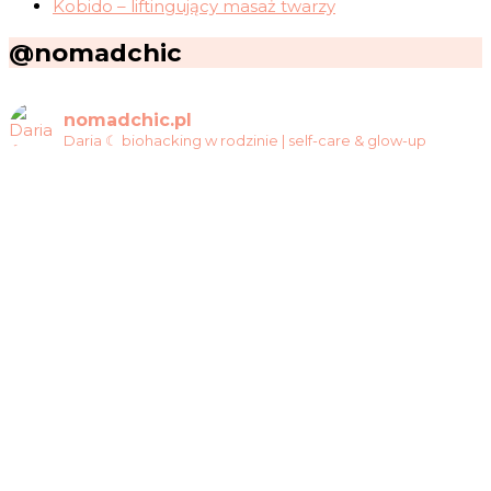
Kobido – liftingujący masaż twarzy
@nomadchic
nomadchic.pl
Daria ☾ biohacking w rodzinie | self-care & glow-up