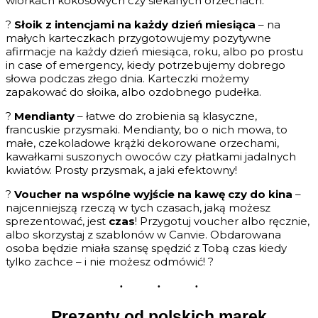
wiórkach kokosowych czy siekanych orzechach.
?
Słoik z intencjami na każdy dzień miesiąca
– na
małych karteczkach przygotowujemy pozytywne
afirmacje na każdy dzień miesiąca, roku, albo po prostu
in case of emergency, kiedy potrzebujemy dobrego
słowa podczas złego dnia. Karteczki możemy
zapakować do słoika, albo ozdobnego pudełka.
?
Mendianty
– łatwe do zrobienia są klasyczne,
francuskie przysmaki. Mendianty, bo o nich mowa, to
małe, czekoladowe krążki dekorowane orzechami,
kawałkami suszonych owoców czy płatkami jadalnych
kwiatów. Prosty przysmak, a jaki efektowny!
?
Voucher na wspólne wyjście na kawę czy do kina
–
najcenniejszą rzeczą w tych czasach, jaką możesz
sprezentować, jest
czas
! Przygotuj voucher albo ręcznie,
albo skorzystaj z szablonów w Canvie. Obdarowana
osoba będzie miała szansę spędzić z Tobą czas kiedy
tylko zachce – i nie możesz odmówić! ?
Prezenty od polskich marek