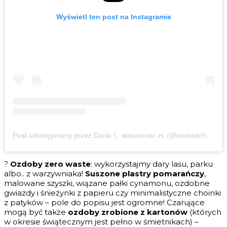
Wyświetl ten post na Instagramie
Post udostępniony przez Daria ☾ ɴᴏᴍᴀᴅᴄʜɪᴄ.ᴘʟ (@nomadchic.pl)
?
Ozdoby zero waste
: wykorzystajmy dary lasu, parku
albo.. z warzywniaka!
Suszone plastry pomarańczy
,
malowane szyszki, wiązane pałki cynamonu, ozdobne
gwiazdy i śnieżynki z papieru czy minimalistyczne choinki
z patyków – pole do popisu jest ogromne! Czarujące
mogą być także
ozdoby zrobione z kartonów
(których
w okresie świątecznym jest pełno w śmietnikach) –