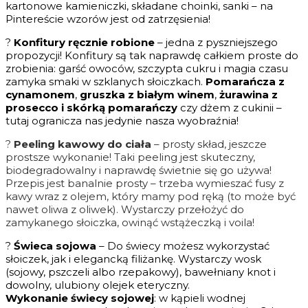
kartonowe kamieniczki, składane choinki, sanki – na
Pintereście wzorów jest od zatrzęsienia!
?
Konfitury ręcznie robione
– jedna z pyszniejszego
propozycji! Konfitury są tak naprawdę całkiem proste do
zrobienia: garść owoców, szczypta cukru i magia czasu
zamyka smaki w szklanych słoiczkach.
Pomarańcza z
cynamonem
,
gruszka z białym winem
,
żurawina z
prosecco i skórką pomarańczy
czy dżem z cukinii –
tutaj ogranicza nas jedynie nasza wyobraźnia!
?
Peeling kawowy do ciała
– prosty skład, jeszcze
prostsze wykonanie! Taki peeling jest skuteczny,
biodegradowalny i naprawdę świetnie się go używa!
Przepis jest banalnie prosty – trzeba wymieszać fusy z
kawy wraz z olejem, który mamy pod ręką (to może być
nawet oliwa z oliwek). Wystarczy przełożyć do
zamykanego słoiczka, owinąć wstążeczką i voila!
?
Świeca sojowa
– Do świecy możesz wykorzystać
słoiczek, jak i elegancką filiżankę. Wystarczy wosk
(sojowy, pszczeli albo rzepakowy), bawełniany knot i
dowolny, ulubiony olejek eteryczny.
Wykonanie świecy sojowej
: w kąpieli wodnej