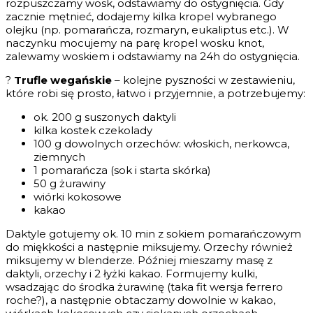
rozpuszczamy wosk, odstawiamy do ostygnięcia. Gdy
zacznie mętnieć, dodajemy kilka kropel wybranego
olejku (np. pomarańcza, rozmaryn, eukaliptus etc.). W
naczynku mocujemy na parę kropel wosku knot,
zalewamy woskiem i odstawiamy na 24h do ostygnięcia.
?
Trufle wegańskie
– kolejne pyszności w zestawieniu,
które robi się prosto, łatwo i przyjemnie, a potrzebujemy:
ok. 200 g suszonych daktyli
kilka kostek czekolady
100 g dowolnych orzechów: włoskich, nerkowca,
ziemnych
1 pomarańcza (sok i starta skórka)
50 g żurawiny
wiórki kokosowe
kakao
Daktyle gotujemy ok. 10 min z sokiem pomarańczowym
do miękkości a następnie miksujemy. Orzechy również
miksujemy w blenderze. Później mieszamy masę z
daktyli, orzechy i 2 łyżki kakao. Formujemy kulki,
wsadzając do środka żurawinę (taka fit wersja ferrero
roche?), a następnie obtaczamy dowolnie w kakao,