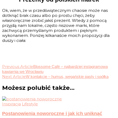
Ok, wiem, że w przedświątecznym chaosie może nas
dotknąć brak czasu albo po prostu chęci, żeby
własnoręcznie zrobić jakiś prezent. Wtedy z pomocą
przyjdą nam lokalne, często niszowe marki, które
zachwycą przemyślanym produktem i pięknym
wykonaniem. Poniżej kilkanaście moich propozycji dla
duszy i ciała:
Post
Previous Article
Blossome Café – najbardziej instagramowa
kawiarnia we Wrocławiu
Navigation
Next Article
W kontakcie – humus, wegańskie pasty i spółka
Możesz polubić także...
Inspiracja
Lifestyle
Postanowienia noworoczne i jak ich uniknąć