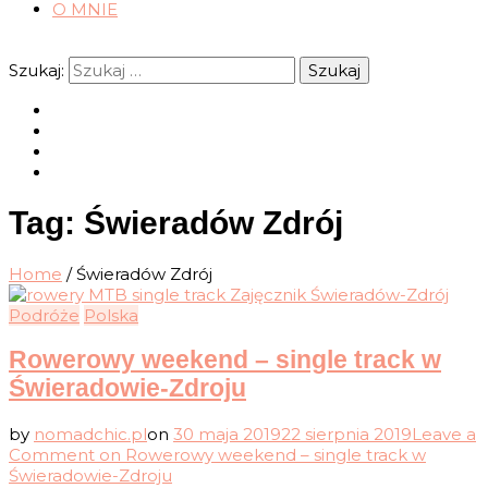
O MNIE
Szukaj:
Tag:
Świeradów Zdrój
Home
/
Świeradów Zdrój
Podróże
Polska
Rowerowy weekend – single track w
Świeradowie-Zdroju
by
nomadchic.pl
on
30 maja 2019
22 sierpnia 2019
Leave a
Comment
on Rowerowy weekend – single track w
Świeradowie-Zdroju