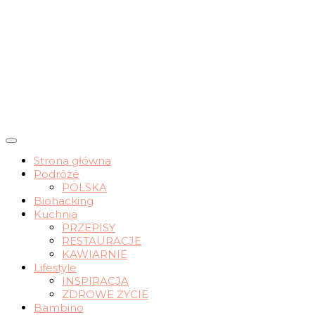
wrocławskie życie slow
Strona główna
Podróże
nomadchic.pl
POLSKA
Biohacking
Kuchnia
PRZEPISY
RESTAURACJE
KAWIARNIE
Lifestyle
INSPIRACJA
ZDROWE ŻYCIE
Bambino