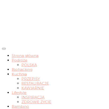
wrocławskie życie slow
Strona główna
Podróże
nomadchic.pl
POLSKA
Biohacking
Kuchnia
PRZEPISY
RESTAURACJE
KAWIARNIE
Lifestyle
INSPIRACJA
ZDROWE ŻYCIE
Bambino