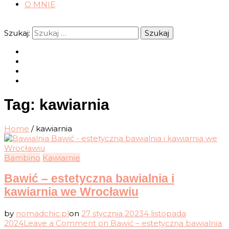
O MNIE
Szukaj:
Tag:
kawiarnia
Home
/
kawiarnia
Bambino
Kawiarnie
Bawić – estetyczna bawialnia i
kawiarnia we Wrocławiu
by
nomadchic.pl
on
27 stycznia 2023
4 listopada
2024
Leave a Comment
on Bawić – estetyczna bawialnia