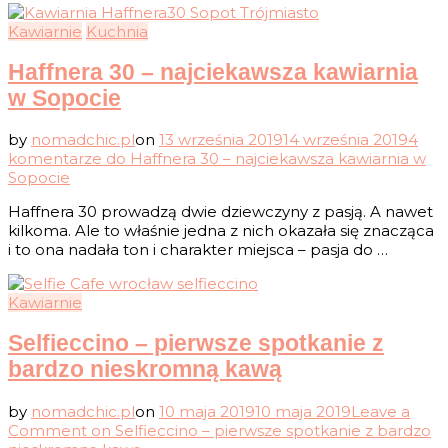
Kawiarnie
Kuchnia
Haffnera 30 – najciekawsza kawiarnia
w Sopocie
by
nomadchic.pl
on
13 września 2019
14 września 2019
4
komentarze
do Haffnera 30 – najciekawsza kawiarnia w
Sopocie
Haffnera 30 prowadzą dwie dziewczyny z pasją. A nawet
kilkoma. Ale to właśnie jedna z nich okazała się znacząca
i to ona nadała ton i charakter miejsca – pasja do …
Kawiarnie
Selfieccino – pierwsze spotkanie z
bardzo nieskromną kawą
by
nomadchic.pl
on
10 maja 2019
10 maja 2019
Leave a
Comment
on Selfieccino – pierwsze spotkanie z bardzo