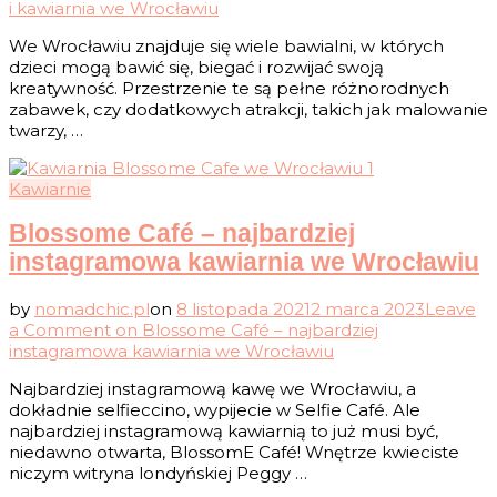
i kawiarnia we Wrocławiu
We Wrocławiu znajduje się wiele bawialni, w których
dzieci mogą bawić się, biegać i rozwijać swoją
kreatywność. Przestrzenie te są pełne różnorodnych
zabawek, czy dodatkowych atrakcji, takich jak malowanie
twarzy, …
Kawiarnie
Blossome Café – najbardziej
instagramowa kawiarnia we Wrocławiu
by
nomadchic.pl
on
8 listopada 2021
2 marca 2023
Leave
a Comment
on Blossome Café – najbardziej
instagramowa kawiarnia we Wrocławiu
Najbardziej instagramową kawę we Wrocławiu, a
dokładnie selfieccino, wypijecie w Selfie Café. Ale
najbardziej instagramową kawiarnią to już musi być,
niedawno otwarta, BlossomE Café! Wnętrze kwieciste
niczym witryna londyńskiej Peggy …