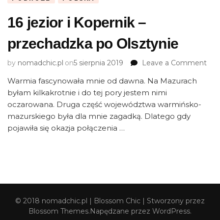
16 jezior i Kopernik –
przechadzka po Olsztynie
on
by
nomadchic.pl
on
5 sierpnia 2019
Leave a Comment
16
Warmia fascynowała mnie od dawna. Na Mazurach
jezi
byłam kilkakrotnie i do tej pory jestem nimi
i
Kop
oczarowana. Druga część województwa warmińsko-
–
mazurskiego była dla mnie zagadką. Dlatego gdy
prz
pojawiła się okazja połączenia …
po
Ols
© 2018 nomadchic.pl |
Blossom Chic | Stworzony przez
Blossom Themes
.Napędzane przez
WordPress
.