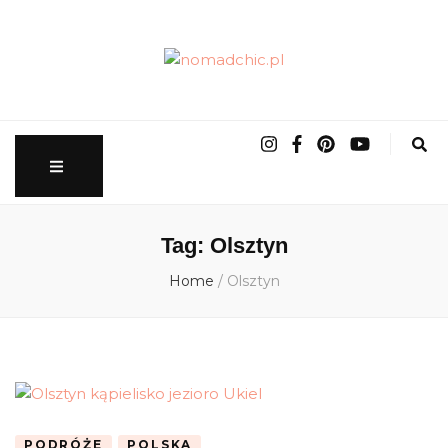
nomadchic.pl
wrocławskie życie slow
Tag:
Olsztyn
Home
/
Olsztyn
PODRÓŻE
POLSKA