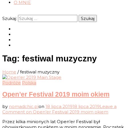
O MNIE
Szukaj:
Tag:
festiwal muzyczny
Home
/
festiwal muzyczny
Podróże
Polska
Open’er Festival 2019 moim okiem
by
nomadchic.pl
on
18 lipca 2019
18 lipca 2019
Leave a
Comment
on Open’er Festival 2019 moim okiem
Przez kilka minionych lat Open’er Festival był
obowiązkowym punktem w moim programie. Początek