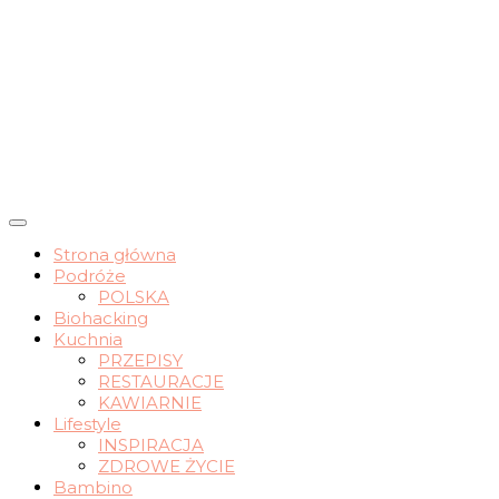
wrocławskie życie slow
Strona główna
Podróże
nomadchic.pl
POLSKA
Biohacking
Kuchnia
PRZEPISY
RESTAURACJE
KAWIARNIE
Lifestyle
INSPIRACJA
ZDROWE ŻYCIE
Bambino