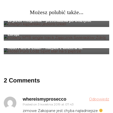
Możesz polubić także...
Podróże
Polska
16 jezior i Kopernik – przechadzka po Olsztynie
Podróże
Polska
Rowerowy weekend – single track w Świeradowie-
Zdroju
Polska
Hotel Puro w Łodzi – miejsce z kinem w tle
2 Comments
whereismyprosecco
Odpowiedz
Posted on
3 kwietnia 2019 at 07:43
zimowe Zakopane jest chyba najładniejsze