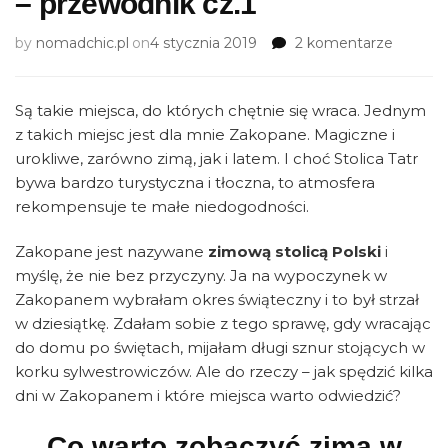
– przewodnik cz.1
do
by
nomadchic.pl
on
4 stycznia 2019
2 komentarze
Zimow
atrakcje
Zakopa
Są takie miejsca, do których chętnie się wraca. Jednym
–
z takich miejsc jest dla mnie Zakopane. Magiczne i
przewo
urokliwe, zarówno zimą, jak i latem. I choć Stolica Tatr
cz.1
bywa bardzo turystyczna i tłoczna, to atmosfera
rekompensuje te małe niedogodności.
Zakopane jest nazywane
zimową stolicą Polski
i
myślę, że nie bez przyczyny. Ja na wypoczynek w
Zakopanem wybrałam okres świąteczny i to był strzał
w dziesiątkę. Zdałam sobie z tego sprawę, gdy wracając
do domu po świętach, mijałam długi sznur stojących w
korku sylwestrowiczów. Ale do rzeczy – jak spędzić kilka
dni w Zakopanem i które miejsca warto odwiedzić?
Co warto zobaczyć zimą w