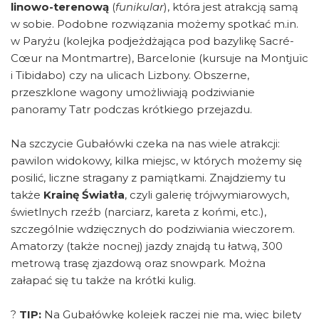
linowo-terenową
(
funikular
), która jest atrakcją samą
w sobie. Podobne rozwiązania możemy spotkać m.in.
w Paryżu (kolejka podjeżdżająca pod bazylikę Sacré-
Cœur na Montmartre), Barcelonie (kursuje na Montjuïc
i Tibidabo) czy na ulicach Lizbony. Obszerne,
przeszklone wagony umożliwiają podziwianie
panoramy Tatr podczas krótkiego przejazdu.
Na szczycie Gubałówki czeka na nas wiele atrakcji:
pawilon widokowy, kilka miejsc, w których możemy się
posilić, liczne stragany z pamiątkami. Znajdziemy tu
także
Krainę Światła
, czyli galerię trójwymiarowych,
świetlnych rzeźb (narciarz, kareta z końmi, etc.),
szczególnie wdzięcznych do podziwiania wieczorem.
Amatorzy (także nocnej) jazdy znajdą tu łatwą, 300
metrową trasę zjazdową oraz snowpark. Można
załapać się tu także na krótki kulig.
?
TIP:
Na Gubałówkę kolejek raczej nie ma, więc bilety