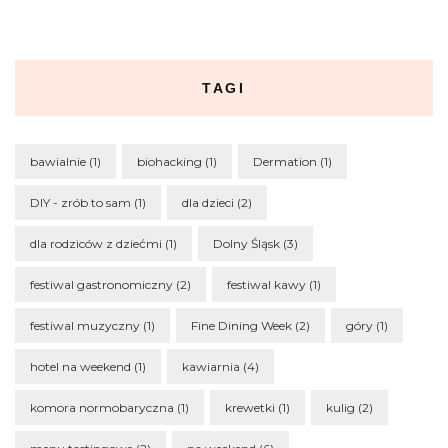
TAGI
bawialnie
(1)
biohacking
(1)
Dermation
(1)
DIY - zrób to sam
(1)
dla dzieci
(2)
dla rodziców z dziećmi
(1)
Dolny Śląsk
(3)
festiwal gastronomiczny
(2)
festiwal kawy
(1)
festiwal muzyczny
(1)
Fine Dining Week
(2)
góry
(1)
hotel na weekend
(1)
kawiarnia
(4)
komora normobaryczna
(1)
krewetki
(1)
kulig
(2)