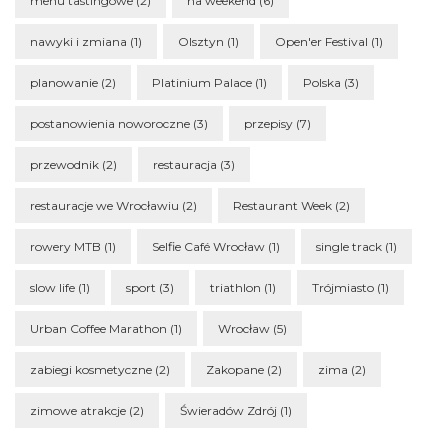
menu tastingowe
(2)
na weekend
(6)
nawyki i zmiana
(1)
Olsztyn
(1)
Open'er Festival
(1)
planowanie
(2)
Platinium Palace
(1)
Polska
(3)
postanowienia noworoczne
(3)
przepisy
(7)
przewodnik
(2)
restauracja
(3)
restauracje we Wrocławiu
(2)
Restaurant Week
(2)
rowery MTB
(1)
Selfie Café Wrocław
(1)
single track
(1)
slow life
(1)
sport
(3)
triathlon
(1)
Trójmiasto
(1)
Urban Coffee Marathon
(1)
Wrocław
(5)
zabiegi kosmetyczne
(2)
Zakopane
(2)
zima
(2)
zimowe atrakcje
(2)
Świeradów Zdrój
(1)