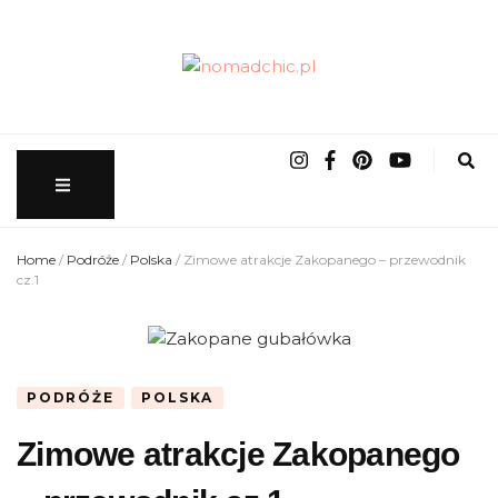
nomadchic.pl
wrocławskie życie slow
Home
/
Podróże
/
Polska
/
Zimowe atrakcje Zakopanego – przewodnik
cz.1
PODRÓŻE
POLSKA
Zimowe atrakcje Zakopanego