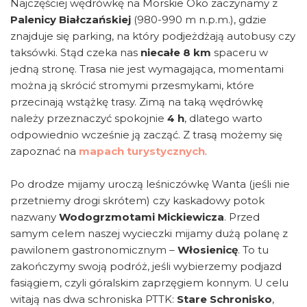
Najczęściej wędrówkę na Morskie Oko zaczynamy z
Palenicy Białczańskiej
(980-990 m n.p.m.), gdzie
znajduje się parking, na który podjeżdżają autobusy czy
taksówki. Stąd czeka nas
niecałe 8 km
spaceru w
jedną stronę. Trasa nie jest wymagająca, momentami
można ją skrócić stromymi przesmykami, które
przecinają wstążkę trasy. Zimą na taką wędrówkę
należy przeznaczyć spokojnie
4 h
, dlatego warto
odpowiednio wcześnie ją zacząć. Z trasą możemy się
zapoznać na
mapach turystycznych
.
Po drodze mijamy uroczą leśniczówkę Wanta (jeśli nie
przetniemy drogi skrótem) czy kaskadowy potok
nazwany
Wodogrzmotami Mickiewicza
. Przed
samym celem naszej wycieczki mijamy dużą polanę z
pawilonem gastronomicznym –
Włosienicę
. To tu
zakończymy swoją podróż, jeśli wybierzemy podjazd
fasiągiem, czyli góralskim zaprzęgiem konnym. U celu
witają nas dwa schroniska PTTK:
Stare Schronisko
,