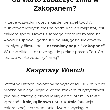
Zakopanem?
Przede wszystkim góry z każdej perspektywy! A
punktów, z których można podziwiać ich majestat, jest
całkiem sporo. Nawet z samego centrum miasta, na
Równi Krupowej (górne Krupówki), gdzie ulokowany
jest słynny #instaspot –
drewniany napis “Zakopane”
.
W tle wielkich liter rozciąga się piękne pasmo Tatr. Co
jeszcze warto zobaczyć zimą?
Kasprowy Wierch
Szczyt w Tatrach, położony na wysokości 1987 m n.p.m.
Można na niego wejść kilkoma szlakami turystycznymi
(ale taką strategię chyba lepiej obrać latem), a także
wjechać –
kolejką linową PKL z Kuźnic
(atrakcja
całoroczna), oraz w sezonie dwoma wyciągami