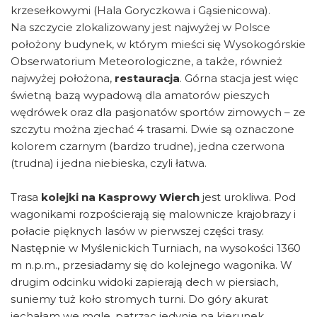
krzesełkowymi (Hala Goryczkowa i Gąsienicowa).
Na szczycie zlokalizowany jest najwyżej w Polsce
położony budynek, w którym mieści się Wysokogórskie
Obserwatorium Meteorologiczne, a także, również
najwyżej położona,
restauracja
. Górna stacja jest więc
świetną bazą wypadową dla amatorów pieszych
wędrówek oraz dla pasjonatów sportów zimowych – ze
szczytu można zjechać 4 trasami. Dwie są oznaczone
kolorem czarnym (bardzo trudne), jedna czerwona
(trudna) i jedna niebieska, czyli łatwa.
Trasa
kolejki na Kasprowy Wierch
jest urokliwa. Pod
wagonikami rozpościerają się malownicze krajobrazy i
połacie pięknych lasów w pierwszej części trasy.
Następnie w Myślenickich Turniach, na wysokości 1360
m n.p.m., przesiadamy się do kolejnego wagonika. W
drugim odcinku widoki zapierają dech w piersiach,
suniemy tuż koło stromych turni. Do góry akurat
jechałam we mgle, patrząc jedynie na kierunek