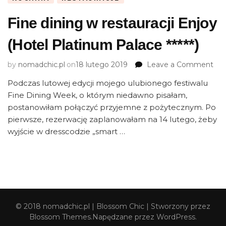
Fine dining w restauracji Enjoy
(Hotel Platinum Palace *****)
on
by
nomadchic.pl
on
18 lutego 2019
Leave a Comment
Fin
Podczas lutowej edycji mojego ulubionego festiwalu
din
Fine Dining Week, o którym niedawno pisałam,
w
rest
postanowiłam połączyć przyjemne z pożytecznym. Po
Enj
pierwsze, rezerwację zaplanowałam na 14 lutego, żeby
(Ho
wyjście w dresscodzie „smart …
Pla
Pal
*****
© 2018 nomadchic.pl |
Blossom Chic | Stworzony przez
Blossom Themes
.Napędzane przez
WordPress
.