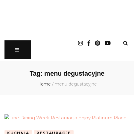
nomadchic.pl
wrocławskie życie slow
Tag:
menu degustacyjne
Home
/
menu degustacyjne
KUCHNIA
RESTAURACJE