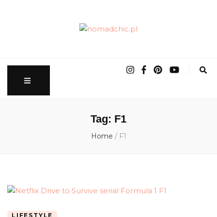
nomadchic.pl
wrocławskie życie slow
Tag:
F1
Home
/
F1
LIFESTYLE