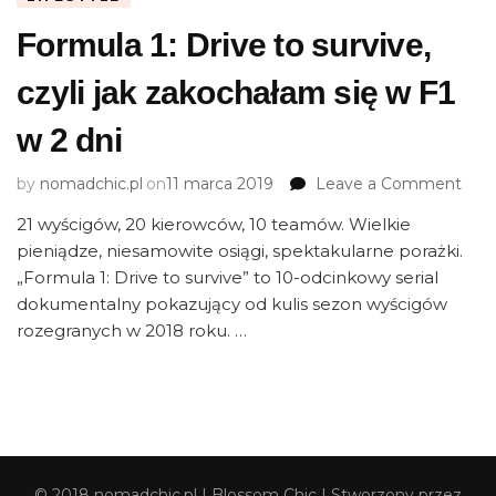
Formula 1: Drive to survive,
czyli jak zakochałam się w F1
w 2 dni
on
by
nomadchic.pl
on
11 marca 2019
Leave a Comment
For
21 wyścigów, 20 kierowców, 10 teamów. Wielkie
1:
pieniądze, niesamowite osiągi, spektakularne porażki.
Driv
to
„Formula 1: Drive to survive” to 10-odcinkowy serial
surv
dokumentalny pokazujący od kulis sezon wyścigów
czyli
rozegranych w 2018 roku. …
jak
zak
się
w
F1
w
2
© 2018 nomadchic.pl |
Blossom Chic | Stworzony przez